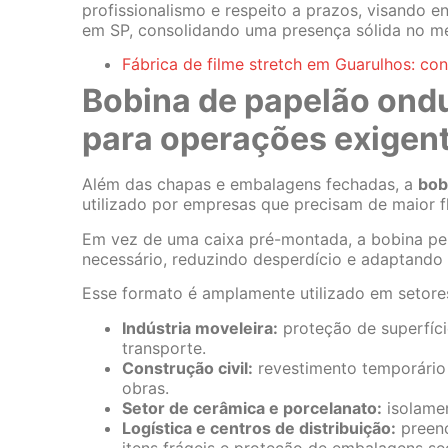
profissionalismo e respeito a prazos, visando 
em SP, consolidando uma presença sólida no me
Fábrica de filme stretch em Guarulhos: co
Bobina de papelão ondu
para operações exigen
Além das chapas e embalagens fechadas, a
bob
utilizado por empresas que precisam de maior 
Em vez de uma caixa pré-montada, a bobina pe
necessário, reduzindo desperdício e adaptando
Esse formato é amplamente utilizado em setor
Indústria moveleira:
proteção de superfíci
transporte.
Construção civil:
revestimento temporário d
obras.
Setor de cerâmica e porcelanato:
isolamen
Logística e centros de distribuição:
preenc
itens frágeis e proteção de embalagens se