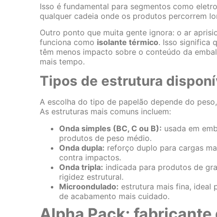
Isso é fundamental para segmentos como eletroe
qualquer cadeia onde os produtos percorrem lon
Outro ponto que muita gente ignora: o ar apri
funciona como
isolante térmico
. Isso signific
têm menos impacto sobre o conteúdo da embala
mais tempo.
Tipos de estrutura disponí
A escolha do tipo de papelão depende do peso, 
As estruturas mais comuns incluem:
Onda simples (BC, C ou B):
usada em emba
produtos de peso médio.
Onda dupla:
reforço duplo para cargas ma
contra impactos.
Onda tripla:
indicada para produtos de gr
rigidez estrutural.
Microondulado:
estrutura mais fina, idea
de acabamento mais cuidado.
Alpha Pack: fabricante