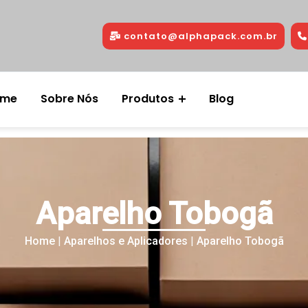
contato@alphapack.com.br
ome
Sobre Nós
Produtos
Blog
Aparelho Tobogã
Home
|
Aparelhos e Aplicadores
|
Aparelho Tobogã