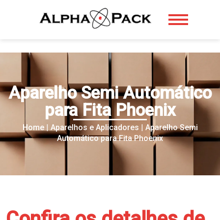
Aparelho Semi Automático
para Fita Phoenix
Home
|
Aparelhos e Aplicadores
|
Aparelho Semi
Automático para Fita Phoenix
Confira os detalhes de